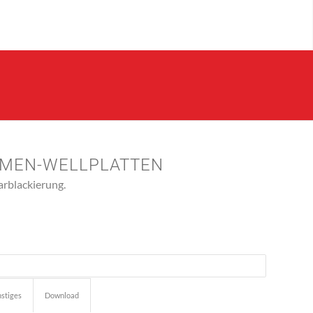
UMEN-WELLPLATTEN
arblackierung.
stiges
Download