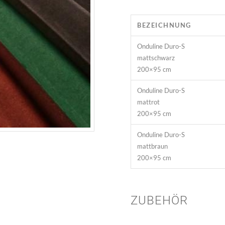
BEZEICHNUNG
Onduline Duro-S
mattschwarz
200×95 cm
Onduline Duro-S
mattrot
200×95 cm
Onduline Duro-S
mattbraun
200×95 cm
ZUBEHÖR