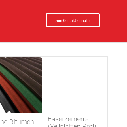
zum Kontaktformular
Faserzement-
ine-Bitumen-
Wellplatten Profil