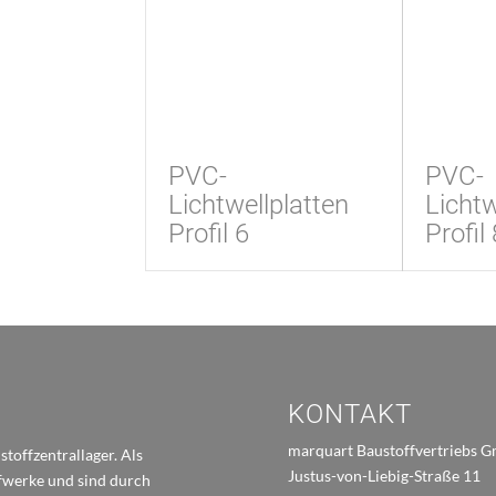
PVC-
PVC-
Lichtwellplatten
Lichtw
Profil 6
Profil 
KONTAKT
marquart Baustoffvertriebs 
toffzentrallager. Als
Justus-von-Liebig-Straße 11
ffwerke und sind durch