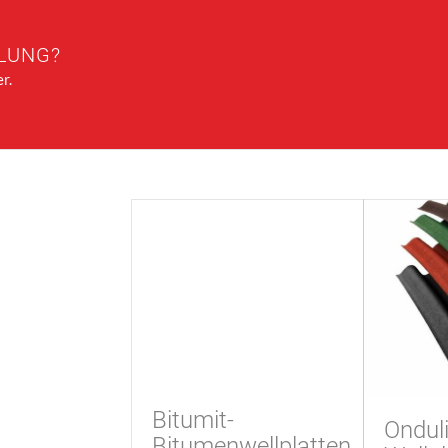
LUNG?
r.
Bitumit-
Ondul
Bitumenwellplatten