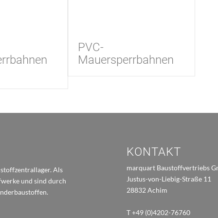
PVC-
rrbahnen
Mauersperrbahnen
KONTAKT
marquart Baustoffvertriebs 
toffzentrallager. Als
Justus-von-Liebig-Straße 11
ffwerke und sind durch
28832 Achim
onderbaustoffen.
T +49 (0)4202-76760