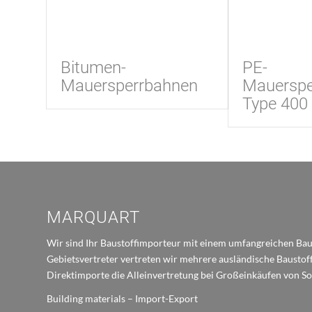
Bitumen-
PE-
Mauersperrbahnen
Mauerspe
Type 400
MARQUART
Wir sind Ihr Baustoffimporteur mit einem umfangreichen Baus
Gebietsvertreter vertreten wir mehrere ausländische Bausto
Direktimporte die Alleinvertretung bei Großeinkäufen von S
Building materials – Import-Export