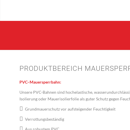
PRODUKTBEREICH MAUERSPER
PVC–Mauersperrbahn:
Unsere PVC-Bahnen sind hochelastische, wasserundurchlässi
Isolierung oder Mauerisolierfolie als guter Schutz gegen Feuc
Grundmauerschutz vor aufsteigender Feuchtigkeit
Verrottungsbeständig
Aus robustem PVC