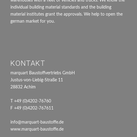
warehouses with a fleet of vehicles and trucks. We know the
individual building material standards and the building
material institutes grant the approvals. We help to open the
german market for you.
KONTAKT
marquart Baustoffvertriebs GmbH
Justus-von-Liebig-Straße 11
28832 Achim
T +49 (0)4202-76760
F +49 (0)4202-767611
info@marquart-baustoffe.de
www.marquart-baustoffe.de