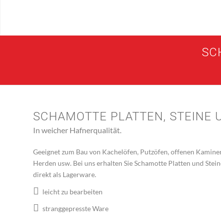
SC
SCHAMOTTE PLATTEN, STEINE 
In weicher Hafnerqualität.
Geeignet zum Bau von Kachelöfen, Putzöfen, offenen Kamine
Herden usw. Bei uns erhalten Sie Schamotte Platten und Stei
direkt als Lagerware.
leicht zu bearbeiten
stranggepresste Ware