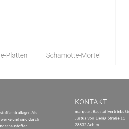
e-Platten
Schamotte-Mörtel
KONTAKT
marquart Baustoffvertriebs 
toffzentrallager. Als
Justus-von-Liebig-Straße 11
ffwerke und sind durch
28832 Achim
onderbaustoffen.