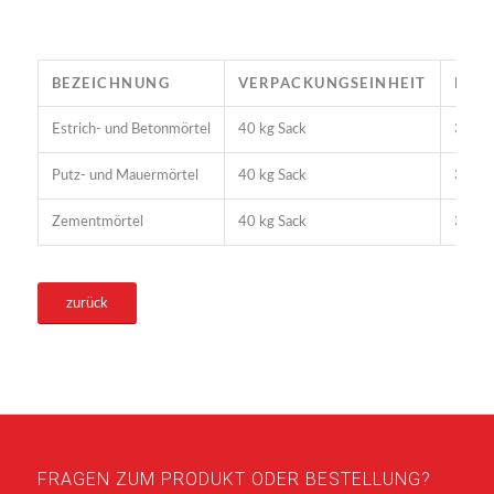
BEZEICHNUNG
VERPACKUNGSEINHEIT
PAL
Estrich- und Betonmörtel
40 kg Sack
35 Sa
Putz- und Mauermörtel
40 kg Sack
35 Sa
Zementmörtel
40 kg Sack
35 Sa
zurück
FRAGEN ZUM PRODUKT ODER BESTELLUNG?